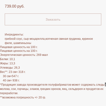
739.00
руб.
Заказать
Ингредиенты:
грибной соус, сыр моцарелла,копченая свиная грудинка, куриное
филе, шампиньоны
Пищевая ценность на 100 г.
Пищевая ценность на 100 г.
Энергетическая ценность: 269 ккал
Белки: 10,1
Жиры: 13,3
Углеводы: 26,3
Вес**: 23 см= 318 г.
30 см=547 г.
40 см= 938 г.
*Продукция завода производителя полуфабрикатов может содержать следы
молока, сои, горчицы, злаков, грецких орехов, яиц, сельдерея и продуктов их
переработки.
**возможна погрешность +/- 20 гр.