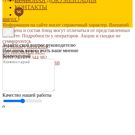
КОНТАКТЫ
вверх
Информация на сайте носит справочный характер. Внешний
вид, цена и состав блюд могут отличаться от представленных
на сайте. Подробности у операторов. Акции и скидки не
суммируются.
Задайте свой вопрос руководителю
(С) Monkey pizza 2020
Нам очень важно знать ваше мнение
ИП ЯКОВЛЕВ М.С.
Комментарий
ИНН 246 519 344 982
ОГРНИП 320246800007768
сайт создан РА Огонь
Качество нашей работы
0
10
Телефон